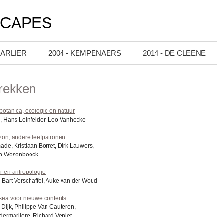
SCAPES
HARLIER
2004 - KEMPENAERS
2014 - DE CLEENE
rekken
otanica, ecologie en natuur
, Hans Leinfelder, Leo Vanhecke
zon, andere leefpatronen
made, Kristiaan Borret, Dirk Lauwers,
an Wesenbeeck
r en antropologie
, Bart Verschaffel, Auke van der Woud
ea voor nieuwe contents
 Dijk, Philippe Van Cauteren,
dermarliere, Richard Venlet