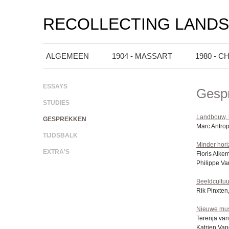
RECOLLECTING LAND
ALGEMEEN
1904 - MASSART
1980 - C
ESSAYS
Gesp
STUDIES
Landbouw, b
GESPREKKEN
Marc Antrop
TIJDSBALK
Minder hori
EXTRA'S
Floris Alke
Philippe V
Beeldcultuu
Rik Pinxten
Nieuwe mus
Terenja van
Katrien Van