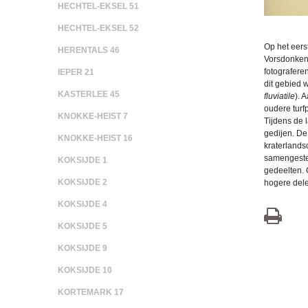
HECHTEL-EKSEL 51
HECHTEL-EKSEL 52
Op het eers
HERENTALS 46
Vorsdonken,
fotografere
IEPER 21
dit gebied 
KASTERLEE 45
fluviatile
). 
oudere turf
KNOKKE-HEIST 7
Tijdens de 
gedijen. De
KNOKKE-HEIST 16
kraterlands
samengeste
KOKSIJDE 1
gedeelten. 
KOKSIJDE 2
hogere dele
KOKSIJDE 4
KOKSIJDE 5
KOKSIJDE 9
KOKSIJDE 10
KORTEMARK 17