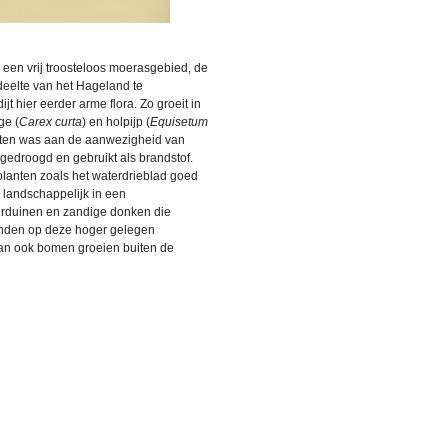
, een vrij troosteloos moerasgebied, de
deelte van het Hageland te
t hier eerder arme flora. Zo groeit in
ge (
Carex curta
) en holpijp (
Equisetum
ijten was aan de aanwezigheid van
 gedroogd en gebruikt als brandstof.
planten zoals het waterdrieblad goed
h landschappelijk in een
vierduinen en zandige donken die
onden op deze hoger gelegen
an ook bomen groeien buiten de