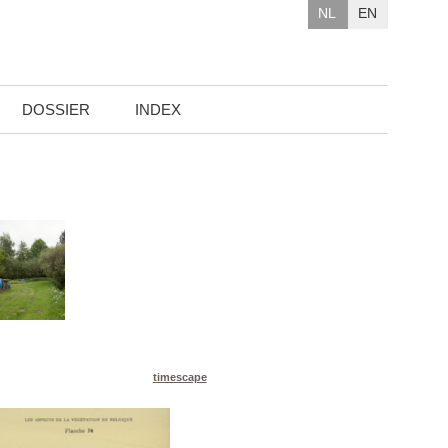
NL
EN
DOSSIER
INDEX
timescape