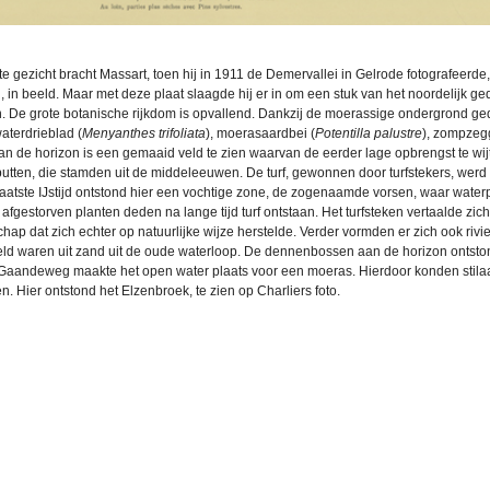
te gezicht bracht Massart, toen hij in 1911 de Demervallei in Gelrode fotografeerde
 in beeld. Maar met deze plaat slaagde hij er in om een stuk van het noordelijk ge
n. De grote botanische rijkdom is opvallend. Dankzij de moerassige ondergrond gedij
waterdrieblad (
Menyanthes trifoliata
), moerasaardbei (
Potentilla palustre
), zompzeg
Aan de horizon is een gemaaid veld te zien waarvan de eerder lage opbrengst te w
putten, die stamden uit de middeleeuwen. De turf, gewonnen door turfstekers, werd
laatste IJstijd ontstond hier een vochtige zone, de zogenaamde vorsen, waar water
 afgestorven planten deden na lange tijd turf ontstaan. Het turfsteken vertaalde zic
chap dat zich echter op natuurlijke wijze herstelde. Verder vormden er zich ook ri
ld waren uit zand uit de oude waterloop. De dennenbossen aan de horizon ontst
Gaandeweg maakte het open water plaats voor een moeras. Hierdoor konden stila
n. Hier ontstond het Elzenbroek, te zien op Charliers foto.