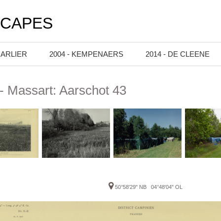
SCAPES
HARLIER
2004 - KEMPENAERS
2014 - DE CLEENE
- Massart: Aarschot 43
50°58'29" NB 04°48'04" OL