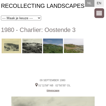
NL
EN
RECOLLECTING LANDSCAPES
1980 - Charlier: Oostende 3
09 SEPTEMBER 1980
51°11'58" NB 02°50'35" OL
timescape