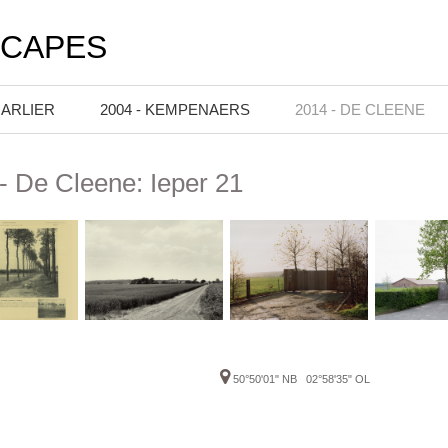
SCAPES
HARLIER
2004 - KEMPENAERS
2014 - DE CLEENE
- De Cleene: Ieper 21
50°50'01" NB 02°58'35" OL