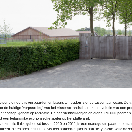
uctuur die nodig is om paarden en bizons te houden is ondertussen aanwezig. De tr
or de huidige ‘verpaarding’ van het Vlaamse landschap en de evolutie van een pro
andschap, gericht op recreatie. De paardenhouderijen en diens 170.000 paarden i
tot een belangrijke economische speler op het platteland.
onstructie links, gebouwd tussen 2010 en 2011, is een manege om paarden te traine
lteert in een architectuur die visueel aantrekkelijker is dan de typische ‘witte doz