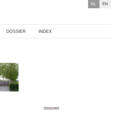
NL
EN
DOSSIER
INDEX
timescape