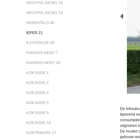
HECHTEL-EKSEL 51
HECHTEL-EKSEL 52
HERENTALS 46
IEPER 21
KASTERLEE 45
KNOKKE-HEIST 7
KNOKKE-HEIST 16
KOKSIJDE 1
KOKSIJDE 2
KOKSIJDE 4
KOKSIJDE 5
De infrastr
KOKSIJDE 9
typerend vo
consumptiel
KOKSIJDE 10
uitgroeien 
De houten c
KORTEMARK 17
gebouw resu