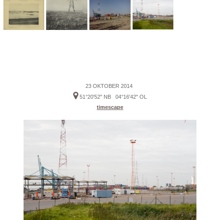
23 OKTOBER 2014
51°20'52" NB 04°16'42" OL
timescape