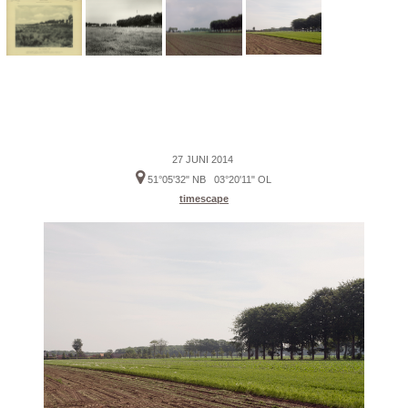
27 JUNI 2014
51°05'32" NB 03°20'11" OL
timescape