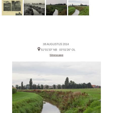
08 AUGUSTUS 2014
51°01'33" NB 03°01'26" OL
timescape