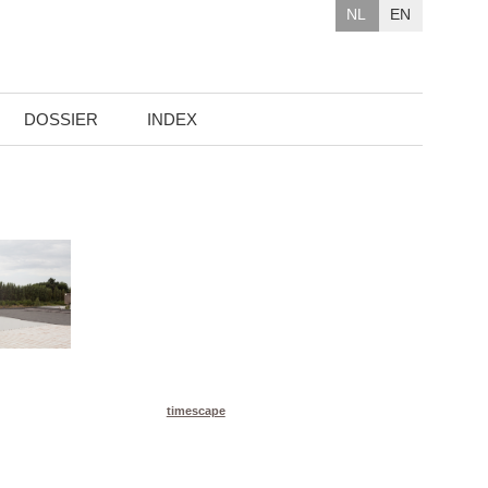
NL
EN
DOSSIER
INDEX
timescape