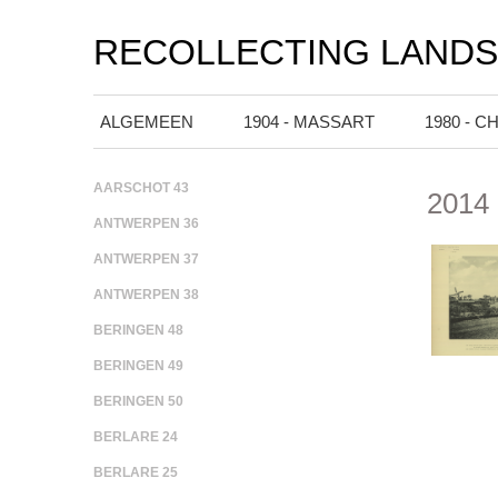
RECOLLECTING LAND
ALGEMEEN
1904 - MASSART
1980 - C
AARSCHOT 43
2014 
ANTWERPEN 36
ANTWERPEN 37
ANTWERPEN 38
BERINGEN 48
BERINGEN 49
BERINGEN 50
BERLARE 24
BERLARE 25