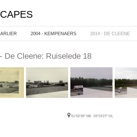
SCAPES
HARLIER
2004 - KEMPENAERS
2014 - DE CLEENE
- De Cleene: Ruiselede 18
51°02'39" NB 03°23'27" OL