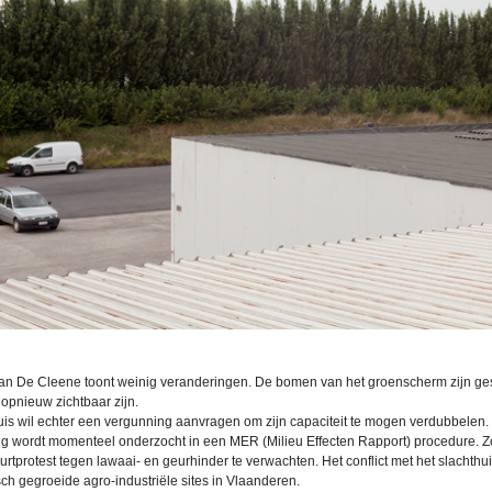
van De Cleene toont weinig veranderingen. De bomen van het groenscherm zijn g
pnieuw zichtbaar zijn.
uis wil echter een vergunning aanvragen om zijn capaciteit te mogen verdubbelen.
g wordt momenteel onderzocht in een MER (Milieu Effecten Rapport) procedure. Zo
urtprotest tegen lawaai- en geurhinder te verwachten. Het conflict met het slachthui
isch gegroeide agro-industriële sites in Vlaanderen.