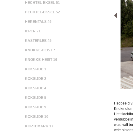
HECHTEL-EKSEL 51
HECHTEL-EKSEL 52
HERENTALS 46
IEPER 21
KASTERLEE 45
KNOKKE-HEIST 7
KNOKKE-HEIST 16
KOKSIJDE 1
KOKSIJDE 2
KOKSIJDE 4
KOKSIJDE 5
Het beeld 
KOKSIJDE 9
Knokmolen o
Het slachth
KOKSIJDE 10
verdubbelin
was, valt bu
KORTEMARK 17
vele histor