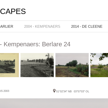
SCAPES
HARLIER
2004 - KEMPENAERS
2014 - DE CLEENE
- Kempenaers: Berlare 24
US 2003
51°02'34" NB 03°57'03" OL