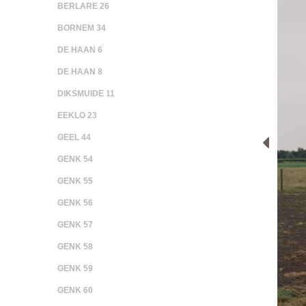
BERLARE 26
BORNEM 34
DE HAAN 6
DE HAAN 8
DIKSMUIDE 11
EEKLO 23
GEEL 44
GENK 54
GENK 55
GENK 56
GENK 57
GENK 58
GENK 59
GENK 60