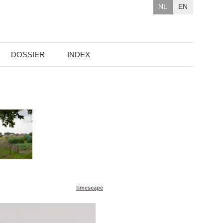
NL
EN
DOSSIER
INDEX
timescape