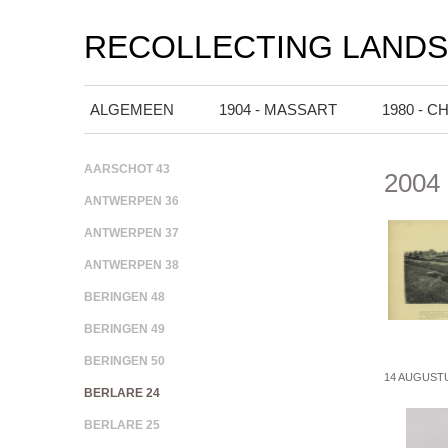
RECOLLECTING LAND
ALGEMEEN
1904 - MASSART
1980 - C
AARSCHOT 43
2004 
ANTWERPEN 36
ANTWERPEN 37
ANTWERPEN 38
BERINGEN 48
BERINGEN 49
BERINGEN 50
14 AUGUST
BERLARE 24
BERLARE 25