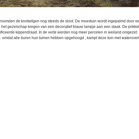
zoomden de knotwilgen nog steeds de sloot. De moestuin wordt ingepalmd door 
e het gezelschap kregen van een decoratief blauw lampje aan een staak. De prikk
ificeerde kippendraad. In de verte werden nog meer percelen in weiland omgezet.
: omdat alle buren hun tuinen hebben opgehoogd , kampt deze tuin met wateroverl