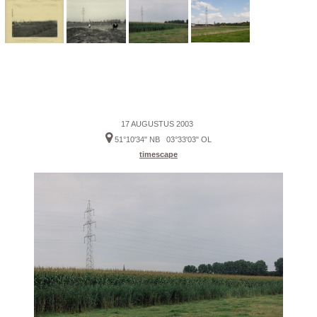
17 AUGUSTUS 2003
51°10'34" NB 03°33'03" OL
timescape