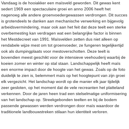
Vandaag is de hooiakker een maïsveld geworden. Dit gewas kent
sedert 1969 een spectaculaire groei en anno 2006 heeft het
nagenoeg alle andere groenvoedergewassen verdrongen. Dit succes
is grotendeels te danken aan mechanische verwerking en bijgevolg
arbeidsvermindering, maar ook aan het feit dat deze teelt een sterke
overbemesting kan verdragen wat een belangrijke factor is binnen
het Mestdecreet van 1991. Maïsvelden zetten dus niet alleen op
rendabele wijze mest om tot groenvoeder, ze fungeren tegelijkertijd
ook als dumpingplaats voor mestoverschotten. Deze teelt is
bovendien meest geschikt voor de intensieve veehouderij waarbij de
koeien zomer en winter op stal staan. Landschappelijk heeft maïs
een enorme impact door de hoogte van het gewas. Zoals op de foto
duidelijk te zien is, belemmert maïs op het hoogtepunt van zijn groei
elk vergezicht. Het landschap wordt op die manier elk jaar tijdelijk
zeer gesloten, op het moment dat de vele recreanten het platteland
verkennen. Door de jaren heen trad een stelselmatige uniformisering
van het landschap op. Streekgebonden teelten en bij de bodem
passende gewassen werden verdrongen door maïs waardoor de
traditionele landbouwstreken stilaan hun identiteit verloren.