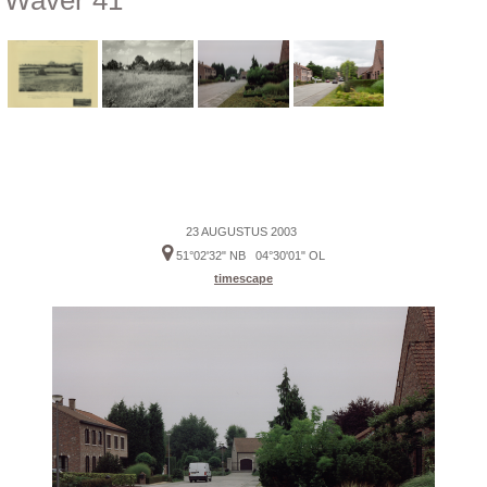
Waver 41
23 AUGUSTUS 2003
51°02'32" NB 04°30'01" OL
timescape