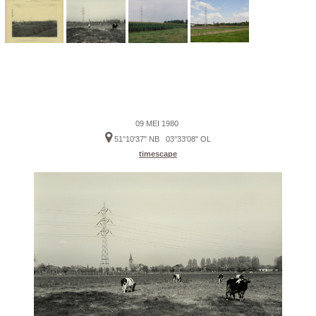
09 MEI 1980
51°10'37" NB 03°33'08" OL
timescape