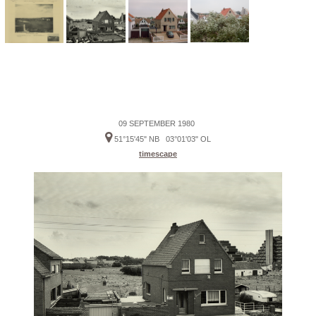
09 SEPTEMBER 1980
51°15'45" NB 03°01'03" OL
timescape