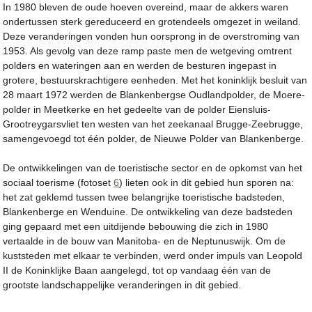
In 1980 bleven de oude hoeven overeind, maar de akkers waren
ondertussen sterk gereduceerd en grotendeels omgezet in weiland.
Deze veranderingen vonden hun oorsprong in de overstroming van
1953. Als gevolg van deze ramp paste men de wetgeving omtrent
polders en wateringen aan en werden de besturen ingepast in
grotere, bestuurskrachtigere eenheden. Met het koninklijk besluit van
28 maart 1972 werden de Blankenbergse Oudlandpolder, de Moere-
polder in Meetkerke en het gedeelte van de polder Eiensluis-
Grootreygarsvliet ten westen van het zeekanaal Brugge-Zeebrugge,
samengevoegd tot één polder, de Nieuwe Polder van Blankenberge.
De ontwikkelingen van de toeristische sector en de opkomst van het
sociaal toerisme (fotoset
6
) lieten ook in dit gebied hun sporen na:
het zat geklemd tussen twee belangrijke toeristische badsteden,
Blankenberge en Wenduine. De ontwikkeling van deze badsteden
ging gepaard met een uitdijende bebouwing die zich in 1980
vertaalde in de bouw van Manitoba- en de Neptunuswijk. Om de
kuststeden met elkaar te verbinden, werd onder impuls van Leopold
II de Koninklijke Baan aangelegd, tot op vandaag één van de
grootste landschappelijke veranderingen in dit gebied.