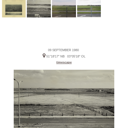
09 SEPTEMBER 1980
51°18'17" NB 03°05'18" OL
timescape