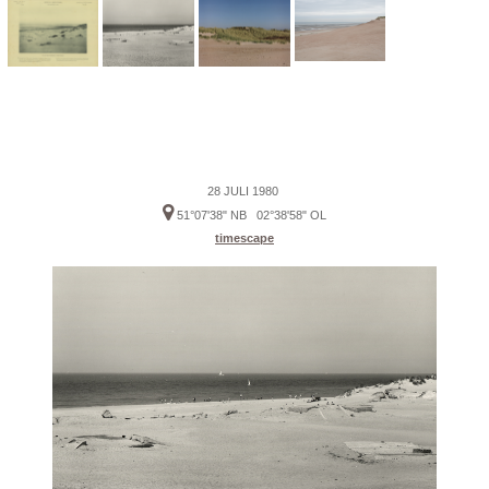
28 JULI 1980
51°07'38" NB 02°38'58" OL
timescape