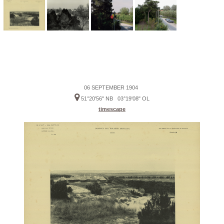
06 SEPTEMBER 1904
51°20'56" NB 03°19'08" OL
timescape