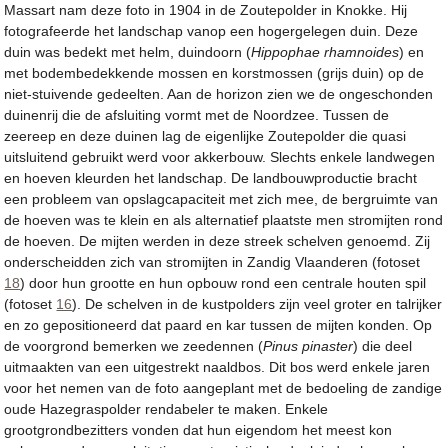
Massart nam deze foto in 1904 in de Zoutepolder in Knokke. Hij
fotografeerde het landschap vanop een hogergelegen duin. Deze
duin was bedekt met helm, duindoorn (
Hippophae rhamnoides
) en
met bodembedekkende mossen en korstmossen (grijs duin) op de
niet-stuivende gedeelten. Aan de horizon zien we de ongeschonden
duinenrij die de afsluiting vormt met de Noordzee. Tussen de
zeereep en deze duinen lag de eigenlijke Zoutepolder die quasi
uitsluitend gebruikt werd voor akkerbouw. Slechts enkele landwegen
en hoeven kleurden het landschap. De landbouwproductie bracht
een probleem van opslagcapaciteit met zich mee, de bergruimte van
de hoeven was te klein en als alternatief plaatste men stromijten rond
de hoeven. De mijten werden in deze streek schelven genoemd. Zij
onderscheidden zich van stromijten in Zandig Vlaanderen (fotoset
18
) door hun grootte en hun opbouw rond een centrale houten spil
(fotoset
16
). De schelven in de kustpolders zijn veel groter en talrijker
en zo gepositioneerd dat paard en kar tussen de mijten konden. Op
de voorgrond bemerken we zeedennen (
Pinus pinaster
) die deel
uitmaakten van een uitgestrekt naaldbos. Dit bos werd enkele jaren
voor het nemen van de foto aangeplant met de bedoeling de zandige
oude Hazegraspolder rendabeler te maken. Enkele
grootgrondbezitters vonden dat hun eigendom het meest kon