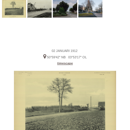
02 JANUARI 1912
50°59'42" NB 03°53'17" OL
timescape