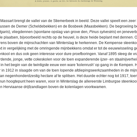
 Massart brengt de vallei van de Stiemerbeek in beeld. Deze vallei speelt een zeer 
tussen de Demer (Scheldebekken) en de Bosbeek (Maasbekken). De begroeiing best
lgaris
), vliegdennen (spontane opslag van grove den,
Pinus sylvestris
) en jenever
de plaatsen, bijvoorbeeld rechts op de heuvel, is deze heide beplant met dennen. O
torens boven de mijnschachten van Winterslag te herkennen. De Kempense steenkoo
t in vergelijking met de omringende mijnbekkens omdat er tot de eeuwwisseling
nkool en dus ook geen interesse voor dure proefboringen. Vanaf 1895 steeg de vr
dende, jonge, vette cokeskolen voor de toen expanderende ijzer- en staalnijverh
t in het begin van de twintigste eeuw een ware 'kolenrush' op gang in de Kempen.
r in 1912 in slaagde om van de toen lopende afdiepingswerkzaamheden in de mijnze
an negenhonderdzestig hectare af te splitsen. Het duurde echter nog tot 1917, t
hun hoogtepunt heen waren, voor in Winterslag de allereerste Limburgse steenkoolpr
en Herviaanse drijfzandlagen boven de kolenlagen voorkwamen.