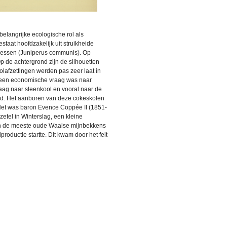
belangrijke ecologische rol als
aat hoofdzakelijk uit struikheide
bessen (Juniperus communis). Op
p de achtergrond zijn de silhouetten
lafzettingen werden pas zeer laat in
 geen economische vraag was naar
aag naar steenkool en vooral naar de
eid. Het aanboren van deze cokeskolen
 Het was baron Evence Coppée II (1851-
tel in Winterslag, een kleine
oen de meeste oude Waalse mijnbekkens
oductie startte. Dit kwam door het feit