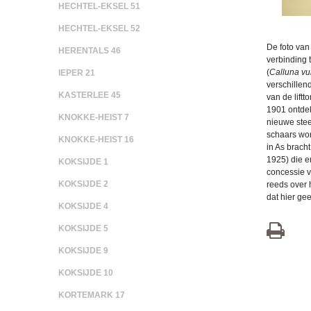
HECHTEL-EKSEL 51
HECHTEL-EKSEL 52
De foto van
HERENTALS 46
verbinding 
(
Calluna vu
IEPER 21
verschillen
KASTERLEE 45
van de lift
1901 ontdek
KNOKKE-HEIST 7
nieuwe stee
schaars wor
KNOKKE-HEIST 16
in As brach
1925) die e
KOKSIJDE 1
concessie v
KOKSIJDE 2
reeds over 
dat hier ge
KOKSIJDE 4
KOKSIJDE 5
KOKSIJDE 9
KOKSIJDE 10
KORTEMARK 17