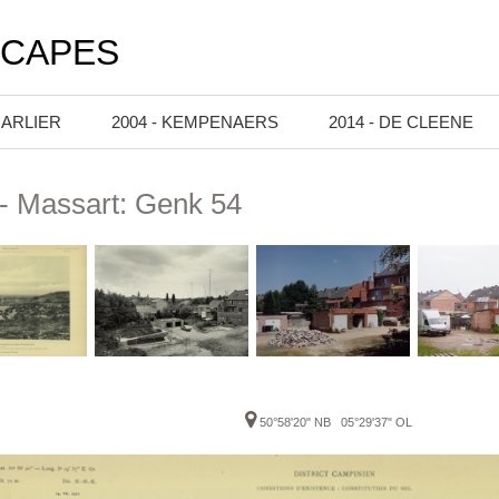
SCAPES
HARLIER
2004 - KEMPENAERS
2014 - DE CLEENE
- Massart: Genk 54
1
50°58'20" NB 05°29'37" OL