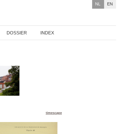
NL
EN
DOSSIER
INDEX
timescape